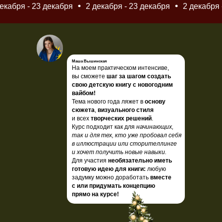
бря - 23 декабря
2 декабря - 23 декабря
2 декабря - 2
Маша Вышинская
На моем практическом интенсиве,
вы сможете
шаг за шагом создать
свою детскую книгу с новогодним
вайбом!
Тема нового года ляжет в
основу
сюжета
,
визуального стиля
и всех
творческих решений
.
Курс подходит как для
начинающих,
так и для тех, кто уже пробовал себя
в иллюстрации или сторителлинге
и хочет получить новые навыки.
Для участия
необязательно иметь
готовую идею для книги:
любую
задумку можно доработать
вместе
с или придумать концепцию
прямо на курсе!